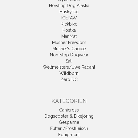
Howling Dog Alaska
HuskyTec
ICEPAW
Kickbike
Kostka
ManMat
Musher Freedom
Musher's Choice
Non-stop Dogwear
Sali
Weltmeisters/Uwe Radant
Wildborn
Zero DC
KATEGORIEN
Canicross
Dogscooter & Bikejöring
Gespanne
Futter /Frostfleisch
Equipment