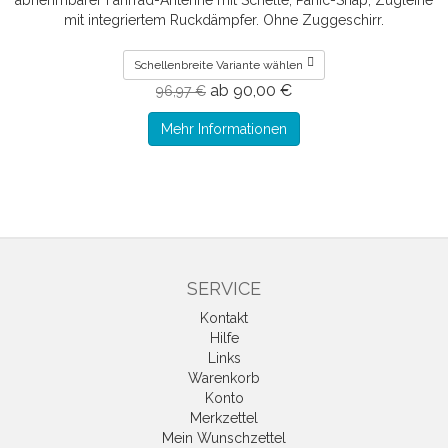
abnehmbarer Fahrrad-Antenne mit Schelle, Panic-Snap, Zugleine
mit integriertem Ruckdämpfer. Ohne Zuggeschirr.
Schellenbreite Variante wählen
ab 90,00 €
96,97 €
Mehr Informationen
SERVICE
Kontakt
Hilfe
Links
Warenkorb
Konto
Merkzettel
Mein Wunschzettel