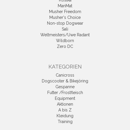
Kostka
ManMat
Musher Freedom
Musher's Choice
Non-stop Dogwear
Sali
Weltmeisters/Uwe Radant
Wildborn
Zero DC
KATEGORIEN
Canicross
Dogscooter & Bikejöring
Gespanne
Futter /Frostfleisch
Equipment
Aktionen
A bis Z
Kleidung
Training