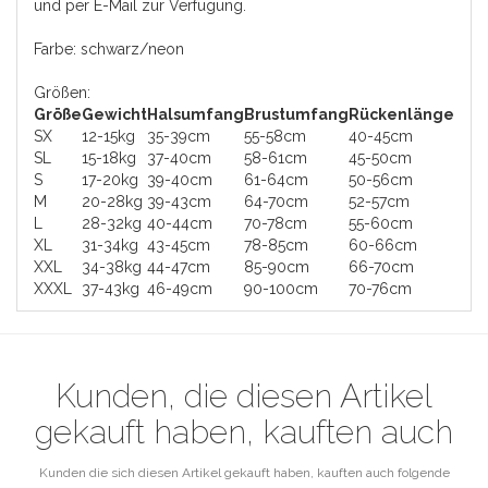
und per E-Mail zur Verfügung.
Farbe: schwarz/neon
Größen:
Größe
Gewicht
Halsumfang
Brustumfang
Rückenlänge
SX
12-15kg
35-39cm
55-58cm
40-45cm
SL
15-18kg
37-40cm
58-61cm
45-50cm
S
17-20kg
39-40cm
61-64cm
50-56cm
M
20-28kg
39-43cm
64-70cm
52-57cm
L
28-32kg
40-44cm
70-78cm
55-60cm
XL
31-34kg
43-45cm
78-85cm
60-66cm
XXL
34-38kg
44-47cm
85-90cm
66-70cm
XXXL
37-43kg
46-49cm
90-100cm
70-76cm
Kunden, die diesen Artikel
gekauft haben, kauften auch
Kunden die sich diesen Artikel gekauft haben, kauften auch folgende