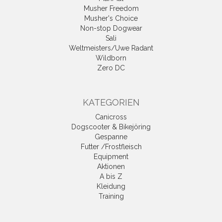
Musher Freedom
Musher's Choice
Non-stop Dogwear
Sali
Weltmeisters/Uwe Radant
Wildborn
Zero DC
KATEGORIEN
Canicross
Dogscooter & Bikejöring
Gespanne
Futter /Frostfleisch
Equipment
Aktionen
A bis Z
Kleidung
Training