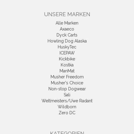
UNSERE MARKEN
Alle Marken
Axaeco
Dyck Carts
Howling Dog Alaska
HuskyTec
ICEPAW
Kickbike
Kostka
ManMat
Musher Freedom
Musher's Choice
Non-stop Dogwear
Sali
Weltmeisters/Uwe Radant
Wildborn
Zero DC
KATEGORIEN