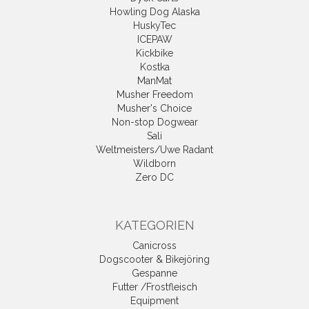
Howling Dog Alaska
HuskyTec
ICEPAW
Kickbike
Kostka
ManMat
Musher Freedom
Musher's Choice
Non-stop Dogwear
Sali
Weltmeisters/Uwe Radant
Wildborn
Zero DC
KATEGORIEN
Canicross
Dogscooter & Bikejöring
Gespanne
Futter /Frostfleisch
Equipment